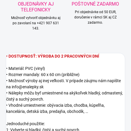
OBJEDNÁVKY AJ
POŠTOVNÉ ZADARMO
TELEFONICKY
Pri objednávke od 50 EUR,
doručenie v rámci SK aj CZ
Možnosť vytvoriť objednávku aj
zadarmo.
po zavolaní na +421 907 631
143.
• DOSTUPNOSŤ: VÝROBA DO 2 PRACOVNÝCH DNÍ
• Materiál: PVC (vinyl)
• Rozmer mandaly: 60 x 60 cm (približne)
• Možnosť výroby aj inej veľkosti. V prípade záujmu nám napíšte
na info@enalepky.sk
• Nálepky môžu byť umiestnené na akýkoľvek hladký, odmastený,
čistý a suchý povrch.
• Vhodné umiestnenie: obývacia izba, chodba, kúpeľňa,
kancelária, detská izba, predajňa, obchodík, …
Jednoduché použitie:
1: Vyberte si hladký, čistý a suchý povrch.