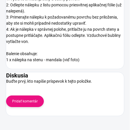
2: Odlepte nálepku z listu pomocou priesvitnej aplikačnej fólie (už
nalepená).
3: Primerajte nálepku k požadovanému povrchu bez priloženia,
aby ste si mohli prípadné nedostatky upraviť.
4: Ak je nálepka v správnej polohe, pritlačte ju na povrch steny a
postupne pritláčajte. Aplikačnú fóliu odlepte. Vzduchové bubliny
vytlačte von.
Balenie obsahuje:
1 x nálepka na stenu - mandala (viď foto)
Diskusia
Buďte prvý, kto napíše príspevok k tejto položke.
Pridať komentár