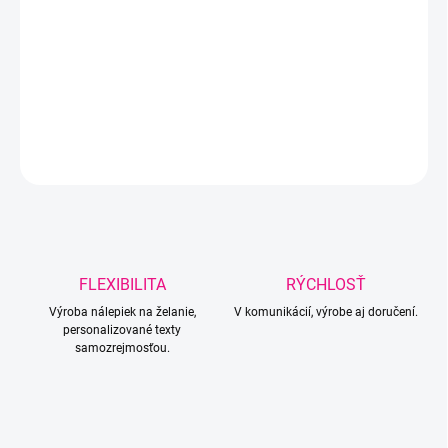
ZVOĽTE VARIANT
−
+
Pridať do košíka
DETAILNÉ INFORMÁCIE
OPÝTAŤ SA
Uložiť
FLEXIBILITA
RÝCHLOSŤ
Výroba nálepiek na želanie,
V komunikácií, výrobe aj doručení.
personalizované texty
samozrejmosťou.