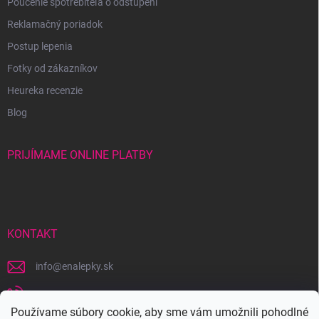
Poučenie spotrebiteľa o odstúpení
Reklamačný poriadok
Postup lepenia
Fotky od zákazníkov
Heureka recenzie
Blog
PRIJÍMAME ONLINE PLATBY
KONTAKT
info
@
enalepky.sk
+421 907 631 143
Používame súbory cookie, aby sme vám umožnili pohodlné