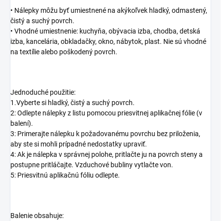
• Nálepky môžu byť umiestnené na akýkoľvek hladký, odmastený,
čistý a suchý povrch.
• Vhodné umiestnenie: kuchyňa, obývacia izba, chodba, detská
izba, kancelária, obkladačky, okno, nábytok, plast. Nie sú vhodné
na textílie alebo poškodený povrch.
Jednoduché použitie:
1.Vyberte si hladký, čistý a suchý povrch.
2: Odlepte nálepky z listu pomocou priesvitnej aplikačnej fólie (v
balení).
3: Primerajte nálepku k požadovanému povrchu bez priloženia,
aby ste si mohli prípadné nedostatky upraviť.
4: Ak je nálepka v správnej polohe, pritlačte ju na povrch steny a
postupne pritláčajte. Vzduchové bubliny vytlačte von.
5: Priesvitnú aplikačnú fóliu odlepte.
Balenie obsahuje: