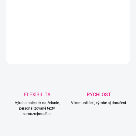
MÔŽEME DORUČIŤ DO:
ZVOĽTE VARIANT
−
+
Pridať do košíka
DETAILNÉ INFORMÁCIE
OPÝTAŤ SA
Uložiť
FLEXIBILITA
RÝCHLOSŤ
Výroba nálepiek na želanie,
V komunikácií, výrobe aj doručení.
personalizované texty
samozrejmosťou.