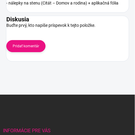
- nálepky na stenu (Citát – Domov a rodina) + aplikačná fólia
Diskusia
Buďte prvý, kto napíše príspevok k tejto položke.
Pridať komentár
Z
á
p
ä
t
i
INFORMÁCIE PRE VÁS