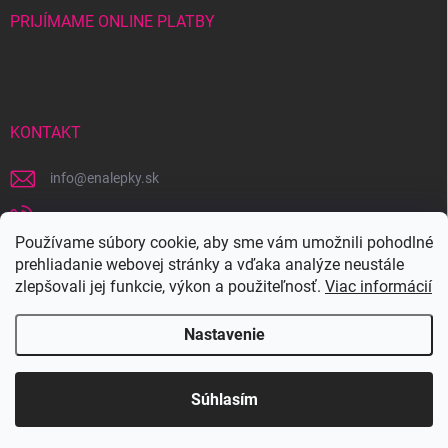
PRIJÍMAME ONLINE PLATBY
KONTAKT
info
@
enalepky.sk
+421 907 631 143
Používame súbory cookie, aby sme vám umožnili pohodlné
https://www.facebook.com/eNALEPKYsk/
prehliadanie webovej stránky a vďaka analýze neustále
zlepšovali jej funkcie, výkon a použiteľnosť.
Viac informácií
/enalepky/
Nastavenie
Copyright 2026
eNALEPKY.sk
. Všetky práva vyhradené.
Súhlasím
Vytvoril Shoptet