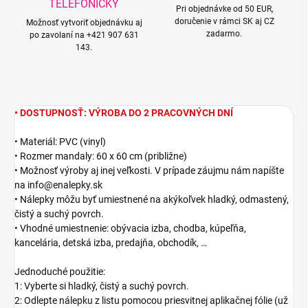
TELEFONICKY
Pri objednávke od 50 EUR,
doručenie v rámci SK aj CZ
Možnosť vytvoriť objednávku aj
zadarmo.
po zavolaní na +421 907 631
143.
• DOSTUPNOSŤ: VÝROBA DO 2 PRACOVNÝCH DNÍ
• Materiál: PVC (vinyl)
• Rozmer mandaly: 60 x 60 cm (približne)
• Možnosť výroby aj inej veľkosti. V prípade záujmu nám napíšte
na info@enalepky.sk
• Nálepky môžu byť umiestnené na akýkoľvek hladký, odmastený,
čistý a suchý povrch.
• Vhodné umiestnenie: obývacia izba, chodba, kúpeľňa,
kancelária, detská izba, predajňa, obchodík, …
Jednoduché použitie:
1: Vyberte si hladký, čistý a suchý povrch.
2: Odlepte nálepku z listu pomocou priesvitnej aplikačnej fólie (už