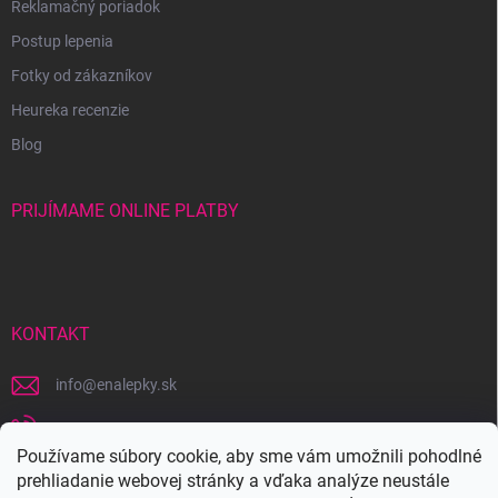
Reklamačný poriadok
Postup lepenia
Fotky od zákazníkov
Heureka recenzie
Blog
PRIJÍMAME ONLINE PLATBY
KONTAKT
info
@
enalepky.sk
+421 907 631 143
Používame súbory cookie, aby sme vám umožnili pohodlné
https://www.facebook.com/eNALEPKYsk/
prehliadanie webovej stránky a vďaka analýze neustále