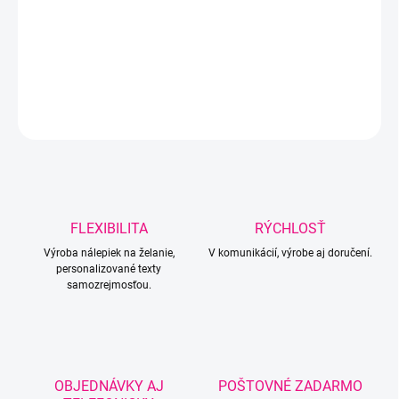
−
+
Pridať do košíka
DETAILNÉ INFORMÁCIE
OPÝTAŤ SA
Uložiť
FLEXIBILITA
RÝCHLOSŤ
Výroba nálepiek na želanie,
V komunikácií, výrobe aj doručení.
personalizované texty
samozrejmosťou.
OBJEDNÁVKY AJ
POŠTOVNÉ ZADARMO