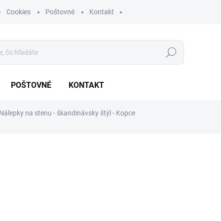
Cookies
Poštovné
Kontakt
Hľadať
POŠTOVNÉ
KONTAKT
Nálepky na stenu - škandinávsky štýl - Kopce
€12
Jednotková
ZVOĽTE VARIANT
cena:
FARBA
MÔŽEME DORUČIŤ DO:
ZVOĽT