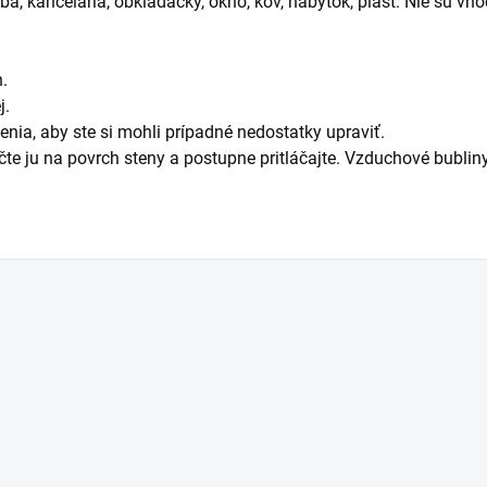
a, kancelária, obkladačky, okno, kov, nábytok, plast. Nie sú vh
h.
j.
ženia, aby ste si mohli prípadné nedostatky upraviť.
ačte ju na povrch steny a postupne pritláčajte. Vzduchové bubliny