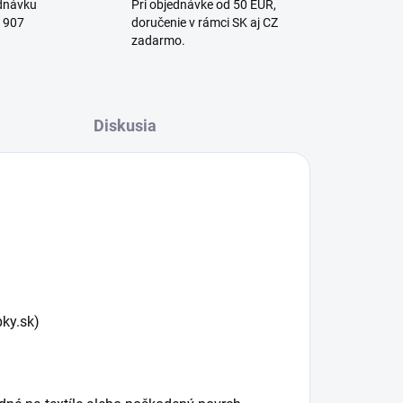
ednávku
Pri objednávke od 50 EUR,
1 907
doručenie v rámci SK aj CZ
zadarmo.
Diskusia
pky.sk)