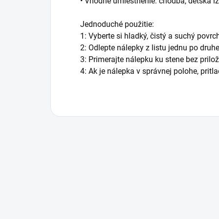
• Vhodné umiestnenie: chodba, detská izb
Jednoduché použitie:
1: Vyberte si hladký, čistý a suchý povrc
2: Odlepte nálepky z listu jednu po druhe
3: Primerajte nálepku ku stene bez prilo
4: Ak je nálepka v správnej polohe, pritl