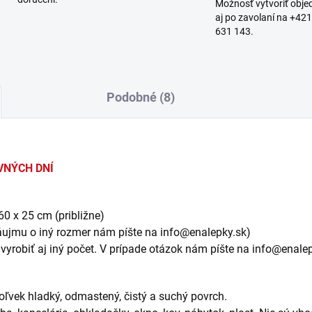
Možnosť vytvoriť obj
aj po zavolaní na +42
631 143.
Podobné (8)
VNÝCH DNÍ
0 x 25 cm (približne)
záujmu o iný rozmer nám píšte na info@enalepky.sk)
 vyrobiť aj iný počet. V prípade otázok nám píšte na info@enale
ľvek hladký, odmastený, čistý a suchý povrch.