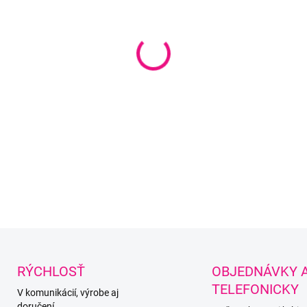
−
+
DETAILNÉ INFORMÁCIE
Uložiť
RÝCHLOSŤ
OBJEDNÁVKY 
TELEFONICKY
V komunikácií, výrobe aj
doručení.