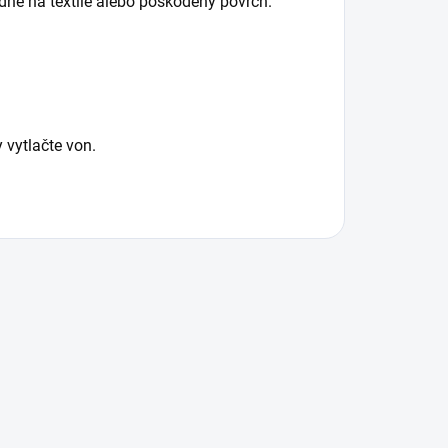
odné na textíle alebo poškodený povrch.
 vytlačte von.