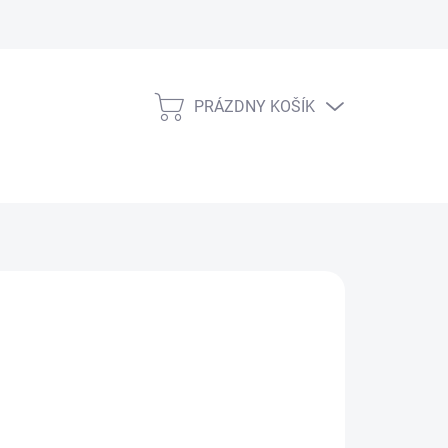
PRÁZDNY KOŠÍK
NÁKUPNÝ
KOŠÍK
E VARIANT