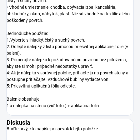
čistý a suchý povrch.
• Vhodné umiestnenie: chodba, obývacia izba, kancelária,
obkladačky, okno, nábytok, plast. Nie sú vhodné na textílie alebo
poškodený povrch.
Jednoduché použitie:
1.Vyberte si hladký, čistý a suchý povrch.
2: Odlepte nálepky z listu pomocou priesvitnej aplikačnej fólie (v
balení).
3: Primerajte nálepku k požadovanému povrchu bez priloženia,
aby ste si mohli prípadné nedostatky upraviť.
4: Ak je nálepka v správnej polohe, pritlačte ju na povrch steny a
postupne pritláčajte. Vzduchové bubliny vytlačte von.
5: Priesvitnú aplikačnú fóliu odlepte.
Balenie obsahuje:
1 x nálepka na stenu (viď foto.) + aplikačná folia
Diskusia
Buďte prvý, kto napíše príspevok k tejto položke.