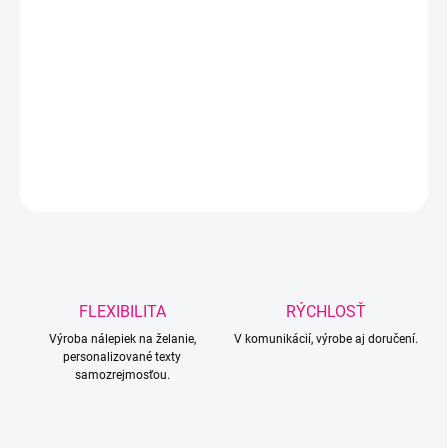
MÔŽEME DORUČIŤ DO:
ZVOĽTE VARIANT
−
+
Pridať do košíka
DETAILNÉ INFORMÁCIE
OPÝTAŤ SA
Uložiť
FLEXIBILITA
RÝCHLOSŤ
Výroba nálepiek na želanie,
V komunikácií, výrobe aj doručení.
personalizované texty
samozrejmosťou.