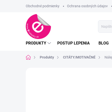
Prejsť
Obchodné podmienky
Ochrana osobných údajov
na
obsah
PRODUKTY
POSTUP LEPENIA
BLOG
Domov
Produkty
CITÁTY/MOTIVAČNÉ
Nále
TOP