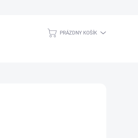
PRÁZDNY KOŠÍK
NÁKUPNÝ
KOŠÍK
026