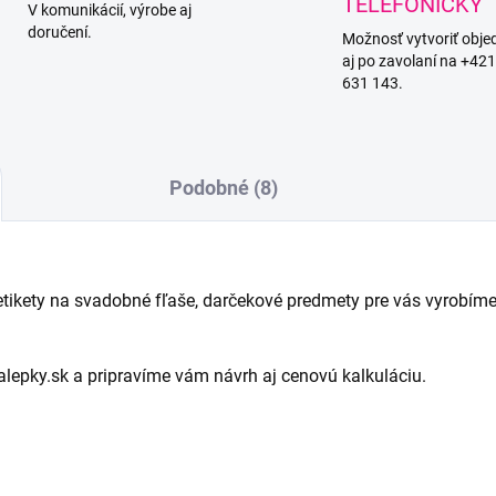
TELEFONICKY
V komunikácií, výrobe aj
doručení.
Možnosť vytvoriť obj
aj po zavolaní na +42
631 143.
Podobné (8)
etikety na svadobné fľaše, darčekové predmety pre vás vyrobíme
lepky.sk a pripravíme vám návrh aj cenovú kalkuláciu.