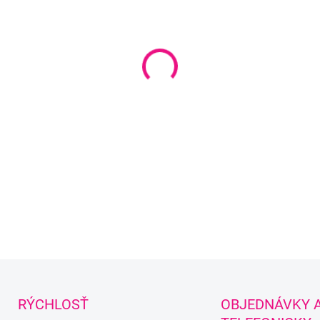
−
+
DETAILNÉ INFORMÁCIE
Uložiť
RÝCHLOSŤ
OBJEDNÁVKY 