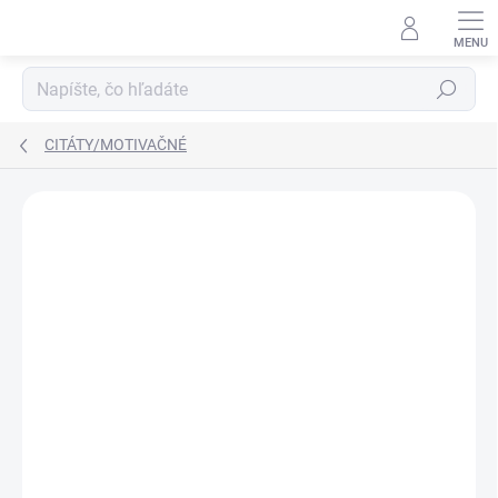
Prejsť
na
obsah
Hľadať
CITÁTY/MOTIVAČNÉ