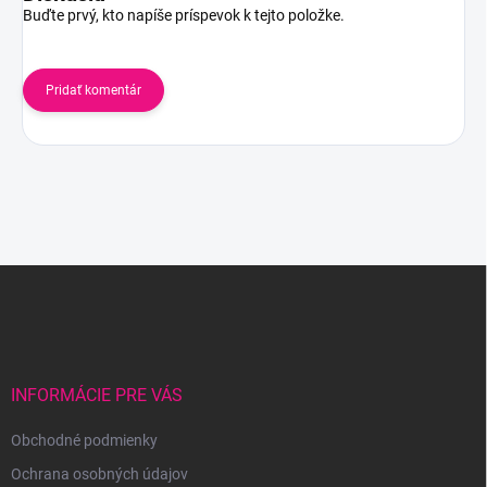
Buďte prvý, kto napíše príspevok k tejto položke.
Pridať komentár
Z
á
p
ä
t
i
INFORMÁCIE PRE VÁS
e
Obchodné podmienky
Ochrana osobných údajov