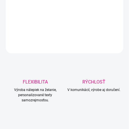
ZVOĽTE VARIANT
−
+
Pridať do košíka
DETAILNÉ INFORMÁCIE
OPÝTAŤ SA
Uložiť
FLEXIBILITA
RÝCHLOSŤ
Výroba nálepiek na želanie,
V komunikácií, výrobe aj doručení.
personalizované texty
samozrejmosťou.