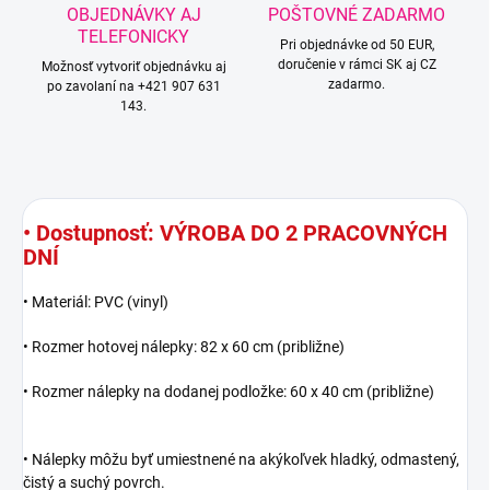
OBJEDNÁVKY AJ
POŠTOVNÉ ZADARMO
TELEFONICKY
Pri objednávke od 50 EUR,
doručenie v rámci SK aj CZ
Možnosť vytvoriť objednávku aj
zadarmo.
po zavolaní na +421 907 631
143.
• Dostupnosť: VÝROBA DO 2 PRACOVNÝCH
DNÍ
• Materiál: PVC (vinyl)
• Rozmer hotovej nálepky: 82 x 60 cm (približne)
• Rozmer nálepky na dodanej podložke: 60 x 40 cm (približne)
• Nálepky môžu byť umiestnené na akýkoľvek hladký, odmastený,
čistý a suchý povrch.