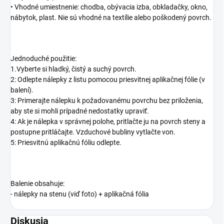
• Vhodné umiestnenie: chodba, obývacia izba, obkladačky, okno,
nábytok, plast. Nie sú vhodné na textílie alebo poškodený povrch.
Jednoduché použitie:
1.Vyberte si hladký, čistý a suchý povrch.
2: Odlepte nálepky z listu pomocou priesvitnej aplikačnej fólie (v
balení).
3: Primerajte nálepku k požadovanému povrchu bez priloženia,
aby ste si mohli prípadné nedostatky upraviť.
4: Ak je nálepka v správnej polohe, pritlačte ju na povrch steny a
postupne pritláčajte. Vzduchové bubliny vytlačte von.
5: Priesvitnú aplikačnú fóliu odlepte.
Balenie obsahuje:
- nálepky na stenu (viď foto) + aplikačná fólia
Diskusia