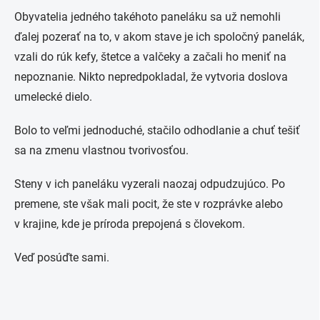
Obyvatelia jedného takéhoto paneláku sa už nemohli
ďalej pozerať na to, v akom stave je ich spoločný panelák,
vzali do rúk kefy, štetce a valčeky a začali ho meniť na
nepoznanie. Nikto nepredpokladal, že vytvoria doslova
umelecké dielo.
Bolo to veľmi jednoduché, stačilo odhodlanie a chuť tešiť
sa na zmenu vlastnou tvorivosťou.
Steny v ich paneláku vyzerali naozaj odpudzujúco. Po
premene, ste však mali pocit, že ste v rozprávke alebo
v krajine, kde je príroda prepojená s človekom.
Veď posúďte sami.