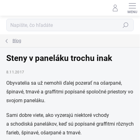
Prejsť
na
obsah
Hľadať
Blog
Steny v paneláku trochu inak
8.11.2017
Obyvatelia sa už nemohli ďalej pozerať na ošarpané,
špinavé, tmavé a graffitmi popísané spoločné priestory vo
svojom paneláku.
Sami dobre viete, ako vyzerajú niektoré vchody
a schodiská panelákov, keď sú popísané graffitmi rôznych
farieb, špinavé, ošarpané a tmavé.