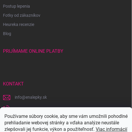
Postup lepenia
Fotky od zákazníkov
Heureka recenzie
Blog
PRIJÍMAME ONLINE PLATBY
KONTAKT
info
@
enalepky.sk
+421 907 631 143
Používame súbory cookie, aby sme vám umožnili pohodlné
https://www.facebook.com/eNALEPKYsk/
prehliadanie webovej stránky a vďaka analýze neustále
zlepšovali jej funkcie, výkon a použiteľnosť.
Viac informácií
/enalepky/