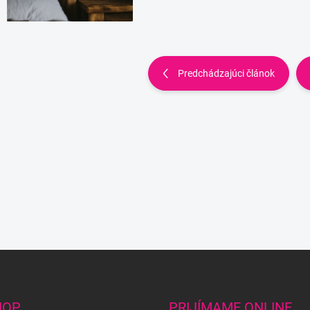
Predchádzajúci článok
HOP
PRIJÍMAME ONLINE