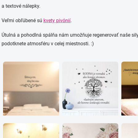
a textové nálepky.
Veľmi obľúbené sú
kvety pivónií
.
Útulná a pohodlná spálňa nám umožňuje regenerovať naše sily
podotknete atmosféru v celej miestnosti. :)