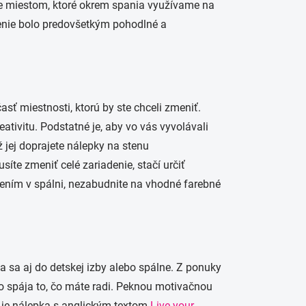
je miestom, ktoré okrem spania využívame na
adenie bolo predovšetkým pohodlné a
sť miestnosti, ktorú by ste chceli zmeniť.
tivitu. Podstatné je, aby vo vás vyvolávali
ž jej doprajete nálepky na stenu
te zmeniť celé zariadenie, stačí určiť
ením v spálni, nezabudnite na vhodné farebné
a sa aj do detskej izby alebo spálne. Z ponuky
o spája to, čo máte radi. Peknou motivačnou
e je nálepka s anglickým textom
Live your