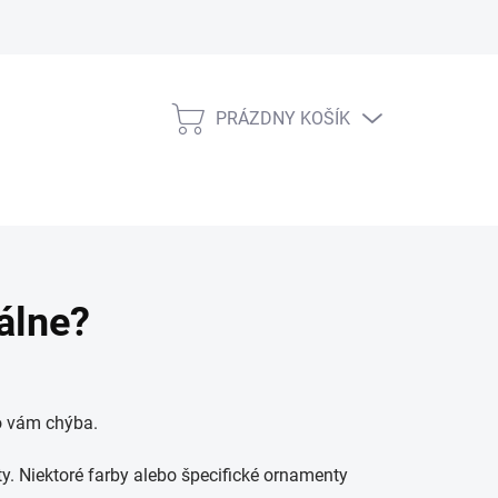
PRÁZDNY KOŠÍK
NÁKUPNÝ
KOŠÍK
álne?
čo vám chýba.
. Niektoré farby alebo špecifické ornamenty