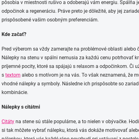
pôsobia v miestnosti rušivo a odoberajú vám energiu. Spálňa 
odpočinok a regeneráciu. Práve preto je dôležité, aby jej zari
prispôsobené vašim osobným preferenciám.
Kde začať?
Pred výberom sa vždy zamerajte na problémové oblasti alebo ča
Nálepky na stenu v spálni nemusia za každú cenu potrhovať krea
príjemné pocity, ktoré sa spájajú s relaxom a odpočinkom. Či u
s
textom
alebo s motívom je na vás. To však neznamená, že musí
vhodné nálepky a symboly. Následne ich prispôsobte so zariad
kombinácie.
Nálepky s citátmi
Citáty
na stene sú stále populárne, a to nielen v obývačke. Hodi
si tak môžete vybrať nálepku, ktorá vás dokáže motivovať aleb
nálepkou, ktorá vás každé ráno povzbudí pri vstávaní z postel