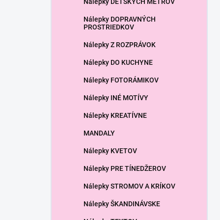
Nálepky DETSKÝCH METROV
e
l
Nálepky DOPRAVNÝCH
PROSTRIEDKOV
Nálepky Z ROZPRÁVOK
Nálepky DO KUCHYNE
Nálepky FOTORÁMIKOV
Nálepky INÉ MOTÍVY
Nálepky KREATÍVNE
MANDALY
Nálepky KVETOV
Nálepky PRE TÍNEDŽEROV
Nálepky STROMOV A KRÍKOV
Nálepky ŠKANDINÁVSKE