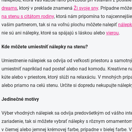
dreams
, ktorý v preklade znamená
Ži svoje sny
. Prípadne môžet
na stenu s citátom rodiny
, ktorá nám pripomína to najcennejšie
vašim partnerom, tak si na voľnú plochu môžete nalepiť
nálep
nie sú ani nálepky, ktoré sa spájajú s láskou alebo
vierou
.
Kde môžete umiestniť nálepky na stenu?
Umiestnenie nálepiek sa odvíja od veľkosti priestoru a samotn
umiestniť napríklad nad posteľ alebo nad komodu. Kreatívne 
kúte alebo v priestore, ktorý slúži na relaxáciu. V mnohých pr
alebo priamo na celú stenu. Určite si dopredu nekupujte nálepky,
Jedinečné motívy
Výber vhodných nálepiek sa odvíja predovšetkým od vášho inter
zariadenie, tak si môžete vybrať nálepky s rôznym ornament
v čiernej alebo jemnej krémovej farbe, prípadne v bielej farbe.