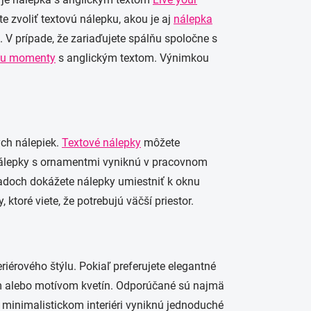
e zvoliť textovú nálepku, akou je aj
nálepka
. V prípade, že zariaďujete spálňu spoločne s
ku momenty
s anglickým textom. Výnimkou
ých nálepiek.
Textové nálepky
môžete
nálepky s ornamentmi vyniknú v pracovnom
ípadoch dokážete nálepky umiestniť k oknu
 ktoré viete, že potrebujú väčší priestor.
iérového štýlu. Pokiaľ preferujete elegantné
om alebo motívom kvetín. Odporúčané sú najmä
 V minimalistickom interiéri vyniknú jednoduché