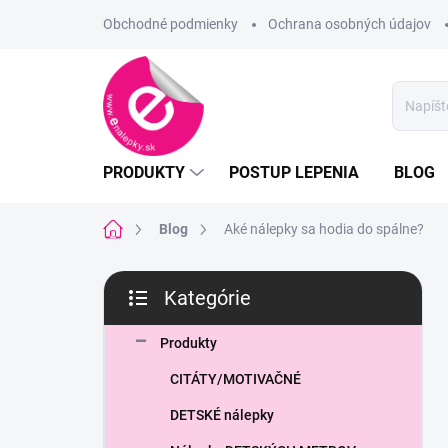
Prejsť
Obchodné podmienky
Ochrana osobných údajov
na
obsah
PRODUKTY
POSTUP LEPENIA
BLOG
Domov
Blog
Aké nálepky sa hodia do spálne?
B
Kategórie
o
Preskočiť
č
kategórie
n
Produkty
ý
CITÁTY/MOTIVAČNÉ
p
a
DETSKÉ nálepky
n